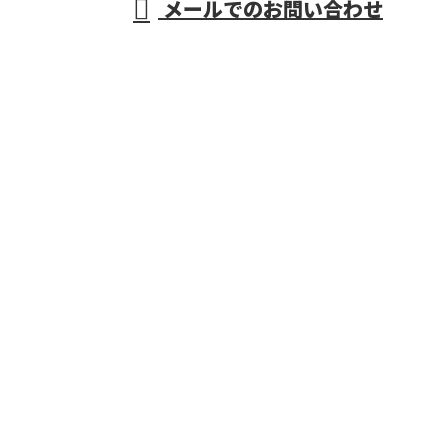
メールでのお問い合わせ
津川造林
ホーム
業務案内
保有機械
採用情報
会社概要
お知らせ
サイトマップ
お問い合わせ
株式会社十津川造林
〒637-1554
奈良県吉野郡十津川村大字平谷144-2