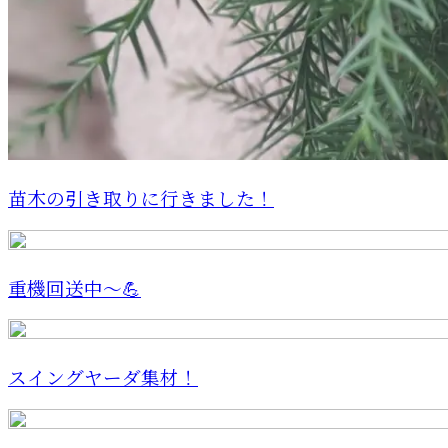
苗木の引き取りに行きました！
重機回送中～💪
スイングヤーダ集材！