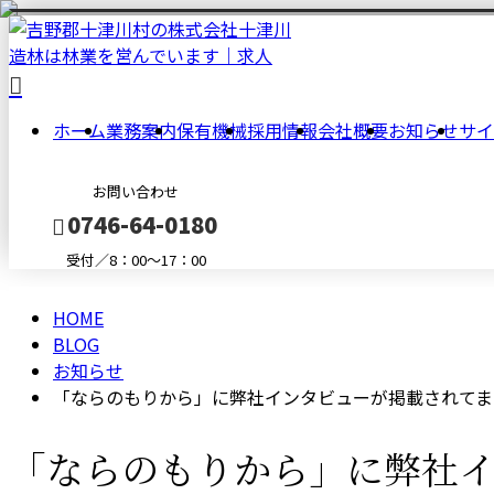
BLOG
ホーム
業務案内
保有機械
採用情報
会社概要
お知らせ
サイ
お問い合わせ
0746-64-0180
受付／8：00～17：00
HOME
メールフォーム
BLOG
お知らせ
「ならのもりから」に弊社インタビューが掲載されてま
「ならのもりから」に弊社イ