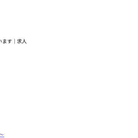
います｜求人
〜