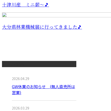
十津川産 ミニ薪～🎵
大分県林業機械展に行ってきました🎵
最近の投稿
2026.04.29
GW休業のお知らせ (無人直売所は
営業)
2026.03.29