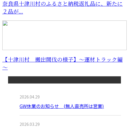
奈良県十津川村のふるさと納税返礼品に、新たに
２品が...
【十津川村 搬出間伐の様子】～運材トラック編
～
最近の投稿
2026.04.29
GW休業のお知らせ (無人直売所は営業)
2026.03.29