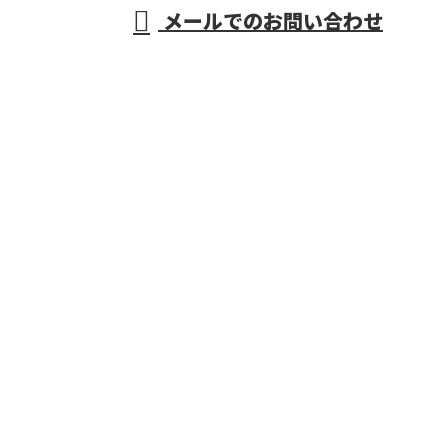
メールでのお問い合わせ
津川造林
ホーム
業務案内
保有機械
採用情報
会社概要
お知らせ
サイトマップ
お問い合わせ
株式会社十津川造林
〒637-1554
奈良県吉野郡十津川村大字平谷144-2