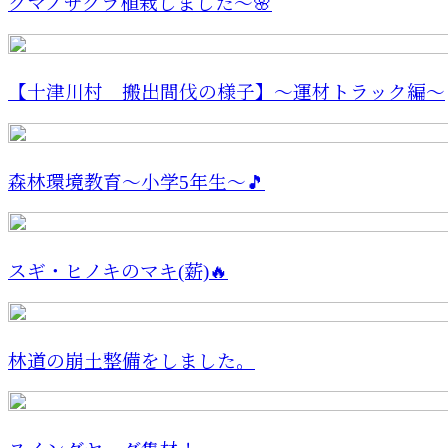
クマノザクラ植栽しました～🌸
【十津川村 搬出間伐の様子】～運材トラック編～
森林環境教育～小学5年生～🎵
スギ・ヒノキのマキ(薪)🔥
林道の崩土整備をしました。