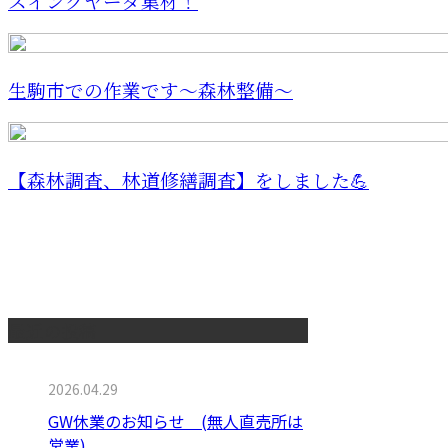
スイングヤーダ集材！
生駒市での作業です〜森林整備〜
【森林調査、林道修繕調査】をしました💪
最近の投稿
2026.04.29
GW休業のお知らせ (無人直売所は
営業)