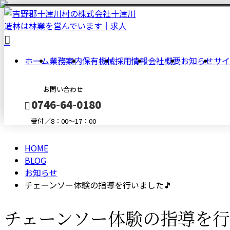
BLOG
ホーム
業務案内
保有機械
採用情報
会社概要
お知らせ
サイ
お問い合わせ
0746-64-0180
受付／8：00～17：00
HOME
メールフォーム
BLOG
お知らせ
チェーンソー体験の指導を行いました🎵
チェーンソー体験の指導を行