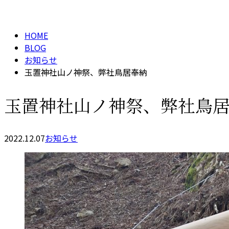
メールフォーム
BLOG
HOME
BLOG
お知らせ
玉置神社山ノ神祭、弊社鳥居奉納
玉置神社山ノ神祭、弊社鳥
2022.12.07
お知らせ