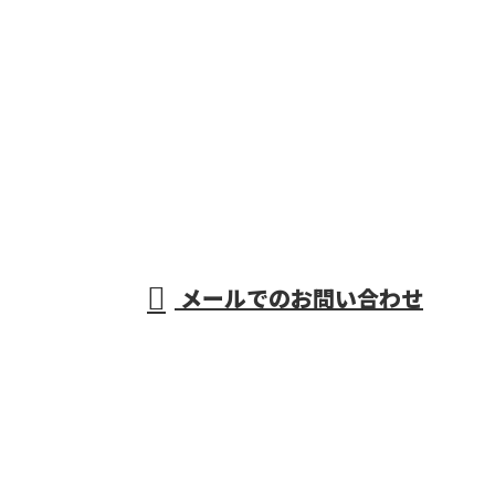
お電話でのお問い合わせ
0746-64-0180
株式会社十
受付／8：00～17：00
メールでのお問い合わせ
津川造林
ホーム
業務案内